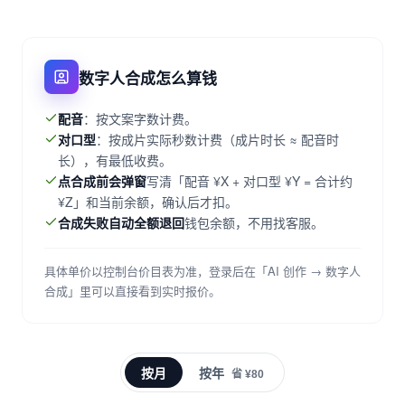
数字人合成怎么算钱
配音
：按文案字数计费。
对口型
：按成片实际秒数计费（成片时长 ≈ 配音时
长），有最低收费。
点合成前会弹窗
写清「配音 ¥X + 对口型 ¥Y = 合计约
¥Z」和当前余额，确认后才扣。
合成失败自动全额退回
钱包余额，不用找客服。
具体单价以控制台价目表为准，登录后在「AI 创作 → 数字人
合成」里可以直接看到实时报价。
按月
按年
省 ¥80