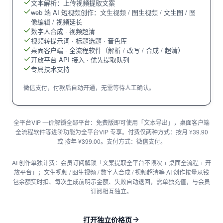
文本解析：上传视频提取文案
web 端 AI 短视频创作：文生视频 / 图生视频 / 文生图 / 图
像编辑 / 视频延长
数字人合成 · 视频超清
视频转提示词 · 标题选题 · 音色库
桌面客户端 · 全流程软件（解析 / 改写 / 合成 / 超清）
开放平台 API 接入 · 优先提取队列
专属技术支持
微信支付，付款后自动开通，无需等待人工确认。
全平台VIP 一价解锁全部平台：免费版即可使用「文本导出」，桌面客户端
全流程软件等进阶功能为全平台VIP 专享。付费仅两种方式：按月 ¥39.90
或 按年 ¥399.00。支付方式：微信支付。
AI 创作单独计费：会员订阅解锁「文案提取全平台不限次 + 桌面全流程 + 开
放平台」；文生视频 / 图生视频 / 数字人合成 / 视频超清等 AI 创作按量从钱
包余额实时扣、每次生成前明示金额、失败自动退回，需单独充值，与会员
订阅相互独立。
打开独立价格页