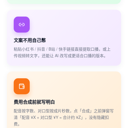
文案不用自己憋
粘贴小红书 / 抖音 / B站 / 快手链接直接提取口播，或上
传视频转文字，还能让 AI 改写成更适合口播的版本。
费用合成前就写明白
配音按字数、对口型按成片秒数，点「合成」之前弹窗写
清「配音 ¥X + 对口型 ¥Y = 合计约 ¥Z」，没有隐藏扣
费。