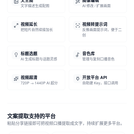
文生图
图像编辑
文字描述生成配图
AI 修改 / 扩展画面
视频延长
视频转提示词
把短片自然续接加长
反推画面提示词，便于二
创
标题选题
音色库
AI 生成标题与话题灵感
管理与复刻口播音色
视频超清
开放平台 API
720P → 1440P AI 超分
自助建 Key，接口调用
文案提取支持的平台
粘贴分享链接即可把视频口播提取成文字，持续扩展更多平台。