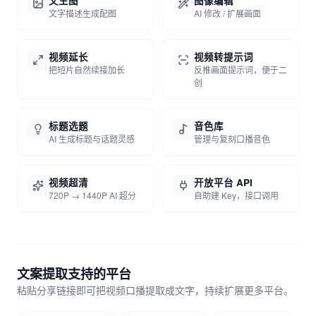
文生图
图像编辑
文字描述生成配图
AI 修改 / 扩展画面
视频延长
视频转提示词
把短片自然续接加长
反推画面提示词，便于二
创
标题选题
音色库
AI 生成标题与话题灵感
管理与复刻口播音色
视频超清
开放平台 API
720P → 1440P AI 超分
自助建 Key，接口调用
文案提取支持的平台
粘贴分享链接即可把视频口播提取成文字，持续扩展更多平台。