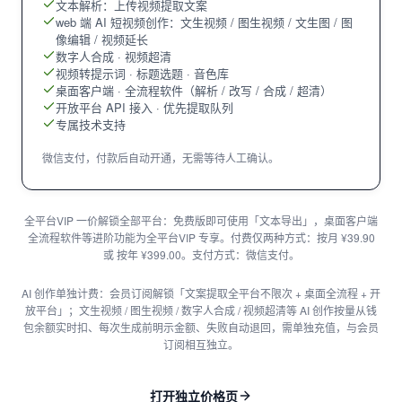
文本解析：上传视频提取文案
web 端 AI 短视频创作：文生视频 / 图生视频 / 文生图 / 图
像编辑 / 视频延长
数字人合成 · 视频超清
视频转提示词 · 标题选题 · 音色库
桌面客户端 · 全流程软件（解析 / 改写 / 合成 / 超清）
开放平台 API 接入 · 优先提取队列
专属技术支持
微信支付，付款后自动开通，无需等待人工确认。
全平台VIP 一价解锁全部平台：免费版即可使用「文本导出」，桌面客户端
全流程软件等进阶功能为全平台VIP 专享。付费仅两种方式：按月 ¥39.90
或 按年 ¥399.00。支付方式：微信支付。
AI 创作单独计费：会员订阅解锁「文案提取全平台不限次 + 桌面全流程 + 开
放平台」；文生视频 / 图生视频 / 数字人合成 / 视频超清等 AI 创作按量从钱
包余额实时扣、每次生成前明示金额、失败自动退回，需单独充值，与会员
订阅相互独立。
打开独立价格页