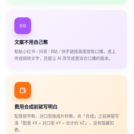
文案不用自己憋
粘贴小红书 / 抖音 / B站 / 快手链接直接提取口播，或上
传视频转文字，还能让 AI 改写成更适合口播的版本。
费用合成前就写明白
配音按字数、对口型按成片秒数，点「合成」之前弹窗写
清「配音 ¥X + 对口型 ¥Y = 合计约 ¥Z」，没有隐藏扣
费。