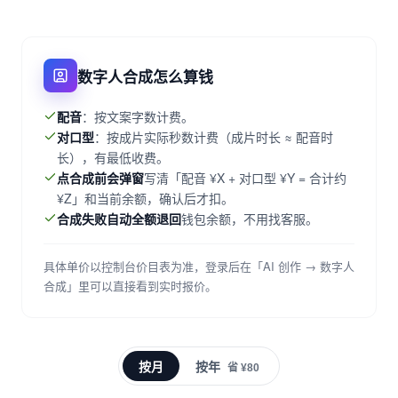
数字人合成怎么算钱
配音
：按文案字数计费。
对口型
：按成片实际秒数计费（成片时长 ≈ 配音时
长），有最低收费。
点合成前会弹窗
写清「配音 ¥X + 对口型 ¥Y = 合计约
¥Z」和当前余额，确认后才扣。
合成失败自动全额退回
钱包余额，不用找客服。
具体单价以控制台价目表为准，登录后在「AI 创作 → 数字人
合成」里可以直接看到实时报价。
按月
按年
省 ¥80