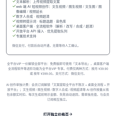
文本解析：上传视频提取文案
web 端 AI 短视频创作：文生视频 / 图生视频 / 文生图 / 图
像编辑 / 视频延长
数字人合成 · 视频超清
视频转提示词 · 标题选题 · 音色库
桌面客户端 · 全流程软件（解析 / 改写 / 合成 / 超清）
开放平台 API 接入 · 优先提取队列
专属技术支持
微信支付，付款后自动开通，无需等待人工确认。
全平台VIP 一价解锁全部平台：免费版即可使用「文本导出」，桌面客户端
全流程软件等进阶功能为全平台VIP 专享。付费仅两种方式：按月 ¥39.90
或 按年 ¥399.00。支付方式：微信支付。
AI 创作单独计费：会员订阅解锁「文案提取全平台不限次 + 桌面全流程 + 开
放平台」；文生视频 / 图生视频 / 数字人合成 / 视频超清等 AI 创作按量从钱
包余额实时扣、每次生成前明示金额、失败自动退回，需单独充值，与会员
订阅相互独立。
打开独立价格页