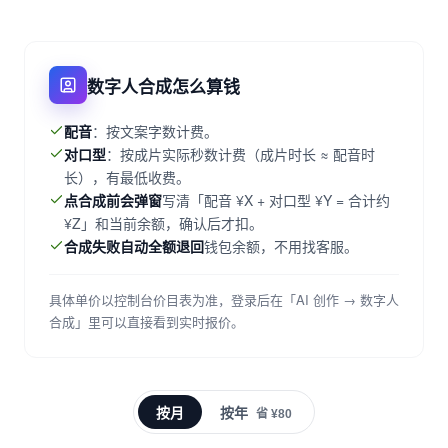
数字人合成怎么算钱
配音
：按文案字数计费。
对口型
：按成片实际秒数计费（成片时长 ≈ 配音时
长），有最低收费。
点合成前会弹窗
写清「配音 ¥X + 对口型 ¥Y = 合计约
¥Z」和当前余额，确认后才扣。
合成失败自动全额退回
钱包余额，不用找客服。
具体单价以控制台价目表为准，登录后在「AI 创作 → 数字人
合成」里可以直接看到实时报价。
按月
按年
省 ¥80