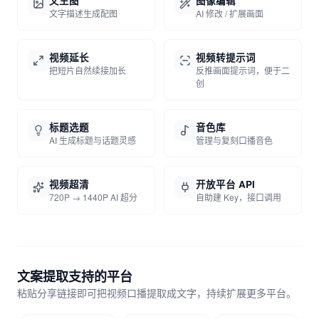
文生图
图像编辑
文字描述生成配图
AI 修改 / 扩展画面
视频延长
视频转提示词
把短片自然续接加长
反推画面提示词，便于二
创
标题选题
音色库
AI 生成标题与话题灵感
管理与复刻口播音色
视频超清
开放平台 API
720P → 1440P AI 超分
自助建 Key，接口调用
文案提取支持的平台
粘贴分享链接即可把视频口播提取成文字，持续扩展更多平台。