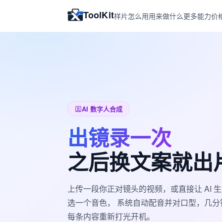
ToolKit
样片
怎么用
用来做什么
更多能力
价
AI 数字人合成
出镜录一次
之后换文案就出
上传一段你正对镜头的视频，或直接让 AI
选一个音色， 系统自动配音并对口型，几
每条内容重新打光开机。