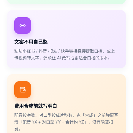
文案不用自己憋
粘贴小红书 / 抖音 / B站 / 快手链接直接提取口播，或上
传视频转文字，还能让 AI 改写成更适合口播的版本。
费用合成前就写明白
配音按字数、对口型按成片秒数，点「合成」之前弹窗写
清「配音 ¥X + 对口型 ¥Y = 合计约 ¥Z」，没有隐藏扣
费。