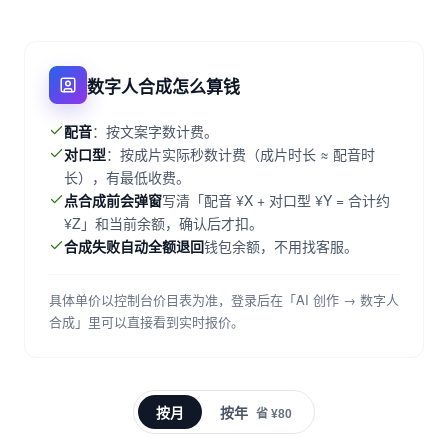
数字人合成怎么算钱
配音
：按文案字数计费。
对口型
：按成片实际秒数计费（成片时长 ≈ 配音时
长），有最低收费。
点合成前会弹窗
写清「配音 ¥X + 对口型 ¥Y = 合计约
¥Z」和当前余额，确认后才扣。
合成失败自动全额退回
钱包余额，不用找客服。
具体单价以控制台价目表为准，登录后在「AI 创作 → 数字人
合成」里可以直接看到实时报价。
按月
按年
省 ¥80