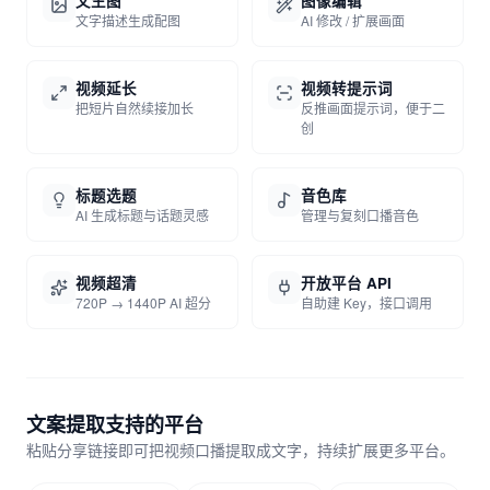
文生图
图像编辑
文字描述生成配图
AI 修改 / 扩展画面
视频延长
视频转提示词
把短片自然续接加长
反推画面提示词，便于二
创
标题选题
音色库
AI 生成标题与话题灵感
管理与复刻口播音色
视频超清
开放平台 API
720P → 1440P AI 超分
自助建 Key，接口调用
文案提取支持的平台
粘贴分享链接即可把视频口播提取成文字，持续扩展更多平台。