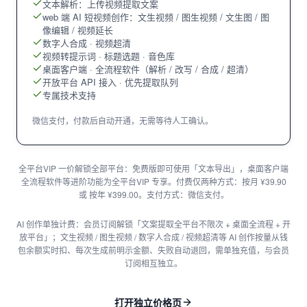
文本解析：上传视频提取文案
web 端 AI 短视频创作：文生视频 / 图生视频 / 文生图 / 图
像编辑 / 视频延长
数字人合成 · 视频超清
视频转提示词 · 标题选题 · 音色库
桌面客户端 · 全流程软件（解析 / 改写 / 合成 / 超清）
开放平台 API 接入 · 优先提取队列
专属技术支持
微信支付，付款后自动开通，无需等待人工确认。
全平台VIP 一价解锁全部平台：免费版即可使用「文本导出」，桌面客户端
全流程软件等进阶功能为全平台VIP 专享。付费仅两种方式：按月 ¥39.90
或 按年 ¥399.00。支付方式：微信支付。
AI 创作单独计费：会员订阅解锁「文案提取全平台不限次 + 桌面全流程 + 开
放平台」；文生视频 / 图生视频 / 数字人合成 / 视频超清等 AI 创作按量从钱
包余额实时扣、每次生成前明示金额、失败自动退回，需单独充值，与会员
订阅相互独立。
打开独立价格页