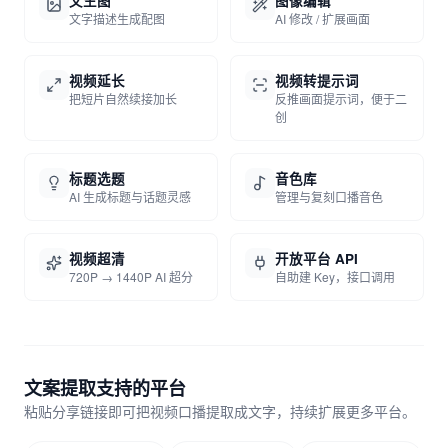
文生图
图像编辑
文字描述生成配图
AI 修改 / 扩展画面
视频延长
视频转提示词
把短片自然续接加长
反推画面提示词，便于二
创
标题选题
音色库
AI 生成标题与话题灵感
管理与复刻口播音色
视频超清
开放平台 API
720P → 1440P AI 超分
自助建 Key，接口调用
文案提取支持的平台
粘贴分享链接即可把视频口播提取成文字，持续扩展更多平台。