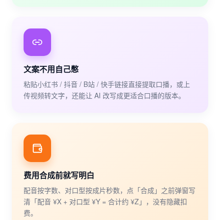
文案不用自己憋
粘贴小红书 / 抖音 / B站 / 快手链接直接提取口播，或上
传视频转文字，还能让 AI 改写成更适合口播的版本。
费用合成前就写明白
配音按字数、对口型按成片秒数，点「合成」之前弹窗写
清「配音 ¥X + 对口型 ¥Y = 合计约 ¥Z」，没有隐藏扣
费。