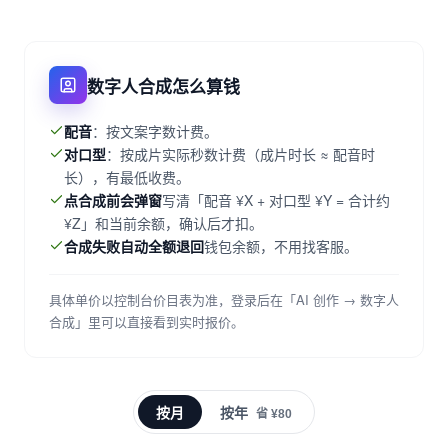
数字人合成怎么算钱
配音
：按文案字数计费。
对口型
：按成片实际秒数计费（成片时长 ≈ 配音时
长），有最低收费。
点合成前会弹窗
写清「配音 ¥X + 对口型 ¥Y = 合计约
¥Z」和当前余额，确认后才扣。
合成失败自动全额退回
钱包余额，不用找客服。
具体单价以控制台价目表为准，登录后在「AI 创作 → 数字人
合成」里可以直接看到实时报价。
按月
按年
省 ¥80